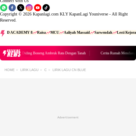
Connect with Us
Copyright © 2026 Kapanlagi.com KLY KapanLagi Youniverse - All Right
Reserved.
D ACADEMY 8
Raisa
MCU
Aaliyah Massaid
Sarwendah
Lesti Kejora
BREAKING
NEWS
mah Mendiang Diding Boneng Ambruk Rata Dengan Tanah
Cerita Rumah Mendiang
HOME
LIRIK LAGU
C
LIRIK LAGU CN BLUE
Advertisement