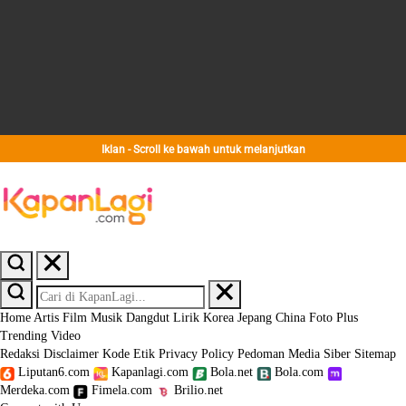
Iklan - Scroll ke bawah untuk melanjutkan
Home
Artis
Film
Musik
Dangdut
Lirik
Korea
Jepang
China
Foto
Plus
Trending
Video
Redaksi
Disclaimer
Kode Etik
Privacy Policy
Pedoman Media Siber
Sitemap
Liputan6.com
Kapanlagi.com
Bola.net
Bola.com
Merdeka.com
Fimela.com
Brilio.net