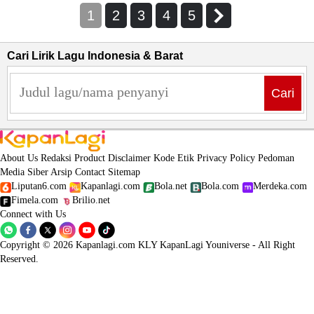
1
2
3
4
5
Cari Lirik Lagu Indonesia & Barat
Cari
About Us
Redaksi
Product
Disclaimer
Kode Etik
Privacy Policy
Pedoman
Media Siber
Arsip
Contact
Sitemap
Liputan6.com
Kapanlagi.com
Bola.net
Bola.com
Merdeka.com
Fimela.com
Brilio.net
Connect with Us
Copyright © 2026 Kapanlagi.com KLY KapanLagi Youniverse - All Right
Reserved.