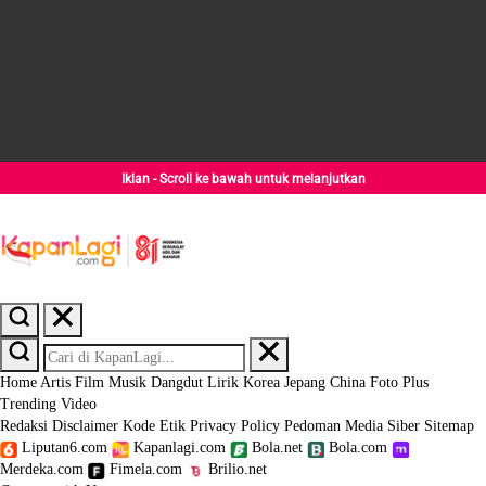
Iklan - Scroll ke bawah untuk melanjutkan
Home
Artis
Film
Musik
Dangdut
Lirik
Korea
Jepang
China
Foto
Plus
Trending
Video
Redaksi
Disclaimer
Kode Etik
Privacy Policy
Pedoman Media Siber
Sitemap
Liputan6.com
Kapanlagi.com
Bola.net
Bola.com
Merdeka.com
Fimela.com
Brilio.net