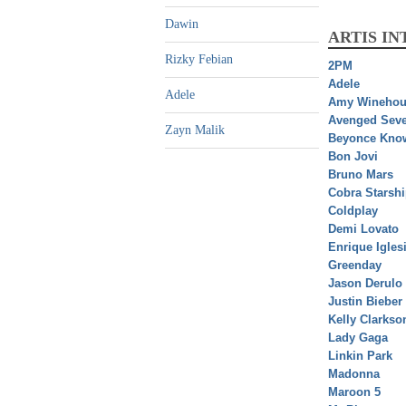
Dawin
ARTIS I
Rizky Febian
2PM
Adele
Adele
Amy Winehou
Avenged Seve
Zayn Malik
Beyonce Kno
Bon Jovi
Bruno Mars
Cobra Starsh
Coldplay
Demi Lovato
Enrique Igles
Greenday
Jason Derulo
Justin Bieber
Kelly Clarkso
Lady Gaga
Linkin Park
Madonna
Maroon 5