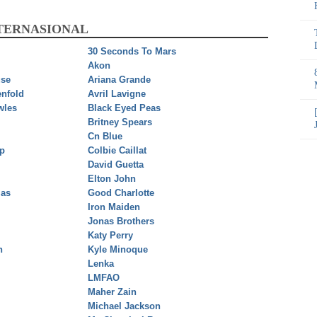
NTERNASIONAL
30 Seconds To Mars
Akon
se
Ariana Grande
nfold
Avril Lavigne
wles
Black Eyed Peas
Britney Spears
Cn Blue
ip
Colbie Caillat
David Guetta
Elton John
ias
Good Charlotte
Iron Maiden
Jonas Brothers
Katy Perry
n
Kyle Minoque
Lenka
LMFAO
Maher Zain
Michael Jackson