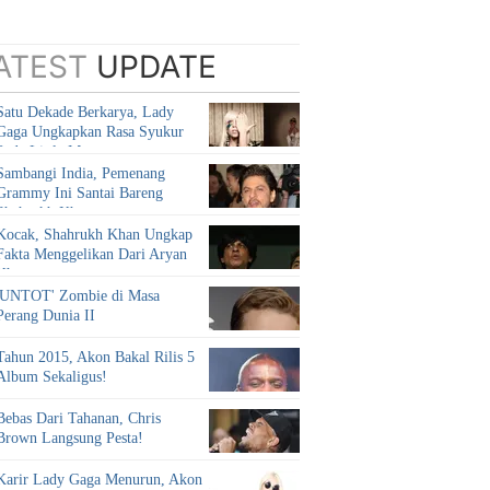
ATEST
UPDATE
Satu Dekade Berkarya, Lady
Gaga Ungkapkan Rasa Syukur
Pada Little Monsters
Sambangi India, Pemenang
Grammy Ini Santai Bareng
Shahrukh Khan
Kocak, Shahrukh Khan Ungkap
Fakta Menggelikan Dari Aryan
Khan
'UNTOT' Zombie di Masa
Perang Dunia II
Tahun 2015, Akon Bakal Rilis 5
Album Sekaligus!
Bebas Dari Tahanan, Chris
Brown Langsung Pesta!
Karir Lady Gaga Menurun, Akon