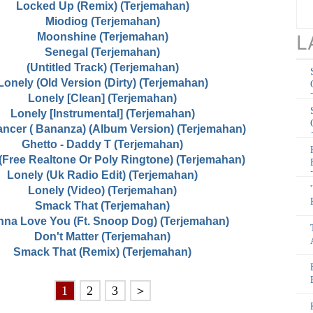
Locked Up (Remix) (Terjemahan)
Miodiog (Terjemahan)
Moonshine (Terjemahan)
L
Senegal (Terjemahan)
(Untitled Track) (Terjemahan)
Lonely (Old Version (Dirty) (Terjemahan)
Lonely [Clean] (Terjemahan)
Lonely [Instrumental] (Terjemahan)
ancer ( Bananza) (Album Version) (Terjemahan)
Ghetto - Daddy T (Terjemahan)
(Free Realtone Or Poly Ringtone) (Terjemahan)
Lonely (Uk Radio Edit) (Terjemahan)
Lonely (Video) (Terjemahan)
Smack That (Terjemahan)
nna Love You (Ft. Snoop Dog) (Terjemahan)
Don't Matter (Terjemahan)
Smack That (Remix) (Terjemahan)
1
2
3
＞