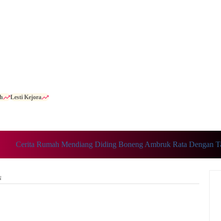
h
Lesti Kejora
Cerita Rumah Mendiang Diding Boneng Ambruk Rata Dengan Tan
N