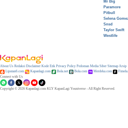
Mr Big
Paramore
Pitbull
Selena Gome
Snsd
Taylor Swift
Westlife
About Us
Redaksi
Disclaimer
Kode Etik
Privacy Policy
Pedoman Media Siber
Sitemap
Arsip
Liputan6.com
Kapanlagi.com
Bola.net
Bola.com
Merdeka.com
Fimela
Connect with Us
Copyright © 2026 Kapanlagi.com KLY KapanLagi Youniverse - All Right Reserved.