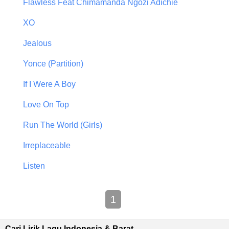
Flawless Feat Chimamanda Ngozi Adichie
XO
Jealous
Yonce (Partition)
If I Were A Boy
Love On Top
Run The World (Girls)
Irreplaceable
Listen
1
Cari Lirik Lagu Indonesia & Barat