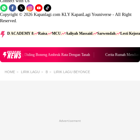
Connect with Us
Copyright © 2026 Kapanlagi.com KLY KapanLagi Youniverse - All Right
Reserved.
D ACADEMY 8
Raisa
MCU
Aaliyah Massaid
Sarwendah
Lesti Kejora
BREAKING
NEWS
umah Mendiang Diding Boneng Ambruk Rata Dengan Tanah
Cerita Rumah Mendian
HOME
LIRIK LAGU
B
LIRIK LAGU BEYONCE
Advertisement