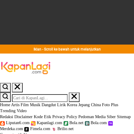
Iklan - Scroll ke bawah untuk melanjutkan
Home
Artis
Film
Musik
Dangdut
Lirik
Korea
Jepang
China
Foto
Plus
Trending
Video
Redaksi
Disclaimer
Kode Etik
Privacy Policy
Pedoman Media Siber
Sitemap
Liputan6.com
Kapanlagi.com
Bola.net
Bola.com
Merdeka.com
Fimela.com
Brilio.net