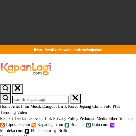
Iklan - Scroll ke bawah untuk melanjutkan
Home
Artis
Film
Musik
Dangdut
Lirik
Korea
Jepang
China
Foto
Plus
Trending
Video
Redaksi
Disclaimer
Kode Etik
Privacy Policy
Pedoman Media Siber
Sitemap
Liputan6.com
Kapanlagi.com
Bola.net
Bola.com
Merdeka.com
Fimela.com
Brilio.net