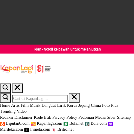
Iklan - Scroll ke bawah untuk melanjutkan
Home
Artis
Film
Musik
Dangdut
Lirik
Korea
Jepang
China
Foto
Plus
Trending
Video
Redaksi
Disclaimer
Kode Etik
Privacy Policy
Pedoman Media Siber
Sitemap
Liputan6.com
Kapanlagi.com
Bola.net
Bola.com
Merdeka.com
Fimela.com
Brilio.net