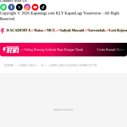
Connect with Us
Copyright © 2026 Kapanlagi.com KLY KapanLagi Youniverse - All Right
Reserved.
D ACADEMY 8
Raisa
MCU
Aaliyah Massaid
Sarwendah
Lesti Kejora
BREAKING
NEWS
Rumah Mendiang Diding Boneng Ambruk Rata Dengan Tanah
Cerita Rumah Mendia
HOME
LIRIK LAGU
G
LIRIK LAGU GOOD CHARLOTTE
Advertisement