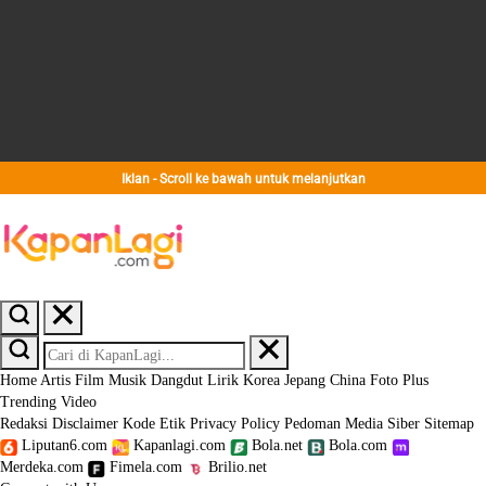
Iklan - Scroll ke bawah untuk melanjutkan
Home
Artis
Film
Musik
Dangdut
Lirik
Korea
Jepang
China
Foto
Plus
Trending
Video
Redaksi
Disclaimer
Kode Etik
Privacy Policy
Pedoman Media Siber
Sitemap
Liputan6.com
Kapanlagi.com
Bola.net
Bola.com
Merdeka.com
Fimela.com
Brilio.net