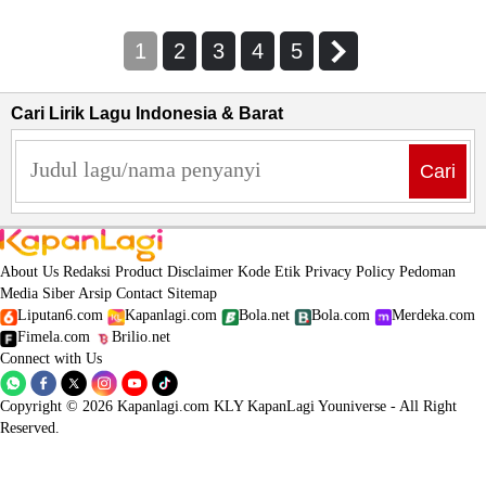
1
2
3
4
5
Cari Lirik Lagu Indonesia & Barat
Cari
About Us
Redaksi
Product
Disclaimer
Kode Etik
Privacy Policy
Pedoman
Media Siber
Arsip
Contact
Sitemap
Liputan6.com
Kapanlagi.com
Bola.net
Bola.com
Merdeka.com
Fimela.com
Brilio.net
Connect with Us
Copyright © 2026 Kapanlagi.com KLY KapanLagi Youniverse - All Right
Reserved.