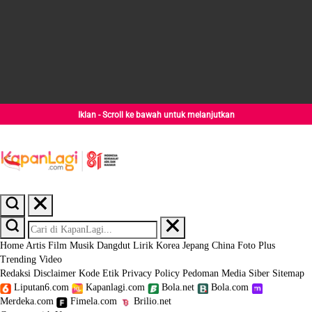
Iklan - Scroll ke bawah untuk melanjutkan
Home
Artis
Film
Musik
Dangdut
Lirik
Korea
Jepang
China
Foto
Plus
Trending
Video
Redaksi
Disclaimer
Kode Etik
Privacy Policy
Pedoman Media Siber
Sitemap
Liputan6.com
Kapanlagi.com
Bola.net
Bola.com
Merdeka.com
Fimela.com
Brilio.net