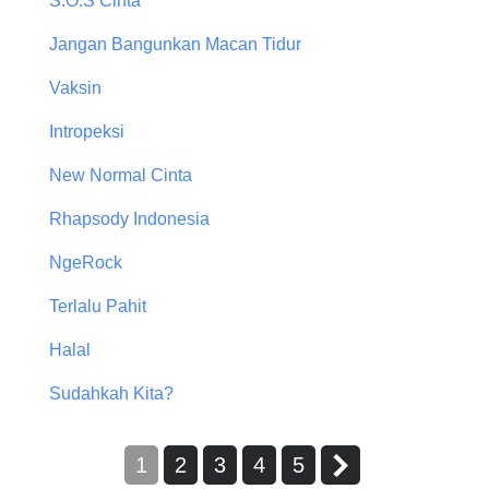
S.O.S Cinta
Jangan Bangunkan Macan Tidur
Vaksin
Intropeksi
New Normal Cinta
Rhapsody Indonesia
NgeRock
Terlalu Pahit
Halal
Sudahkah Kita?
1
2
3
4
5