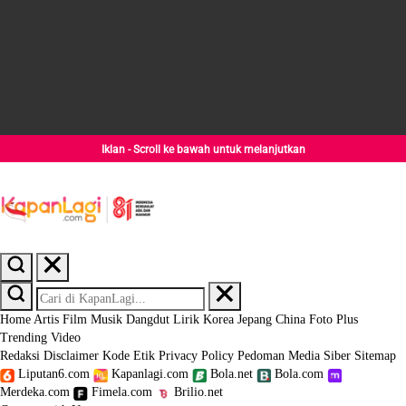
Iklan - Scroll ke bawah untuk melanjutkan
Home
Artis
Film
Musik
Dangdut
Lirik
Korea
Jepang
China
Foto
Plus
Trending
Video
Redaksi
Disclaimer
Kode Etik
Privacy Policy
Pedoman Media Siber
Sitemap
Liputan6.com
Kapanlagi.com
Bola.net
Bola.com
Merdeka.com
Fimela.com
Brilio.net