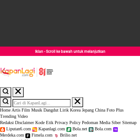
Iklan - Scroll ke bawah untuk melanjutkan
Home
Artis
Film
Musik
Dangdut
Lirik
Korea
Jepang
China
Foto
Plus
Trending
Video
Redaksi
Disclaimer
Kode Etik
Privacy Policy
Pedoman Media Siber
Sitemap
Liputan6.com
Kapanlagi.com
Bola.net
Bola.com
Merdeka.com
Fimela.com
Brilio.net