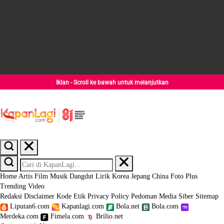
Iklan - Scroll ke bawah untuk melanjutkan
Home
Artis
Film
Musik
Dangdut
Lirik
Korea
Jepang
China
Foto
Plus
Trending
Video
Redaksi
Disclaimer
Kode Etik
Privacy Policy
Pedoman Media Siber
Sitemap
Liputan6.com
Kapanlagi.com
Bola.net
Bola.com
Merdeka.com
Fimela.com
Brilio.net