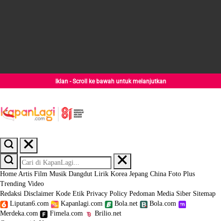
Iklan - Scroll ke bawah untuk melanjutkan
Home
Artis
Film
Musik
Dangdut
Lirik
Korea
Jepang
China
Foto
Plus
Trending
Video
Redaksi
Disclaimer
Kode Etik
Privacy Policy
Pedoman Media Siber
Sitemap
Liputan6.com
Kapanlagi.com
Bola.net
Bola.com
Merdeka.com
Fimela.com
Brilio.net