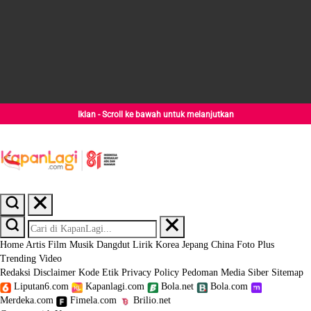
Iklan - Scroll ke bawah untuk melanjutkan
Home
Artis
Film
Musik
Dangdut
Lirik
Korea
Jepang
China
Foto
Plus
Trending
Video
Redaksi
Disclaimer
Kode Etik
Privacy Policy
Pedoman Media Siber
Sitemap
Liputan6.com
Kapanlagi.com
Bola.net
Bola.com
Merdeka.com
Fimela.com
Brilio.net