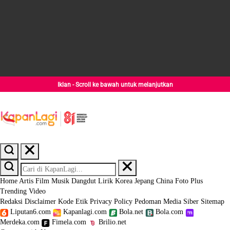
Iklan - Scroll ke bawah untuk melanjutkan
Home
Artis
Film
Musik
Dangdut
Lirik
Korea
Jepang
China
Foto
Plus
Trending
Video
Redaksi
Disclaimer
Kode Etik
Privacy Policy
Pedoman Media Siber
Sitemap
Liputan6.com
Kapanlagi.com
Bola.net
Bola.com
Merdeka.com
Fimela.com
Brilio.net