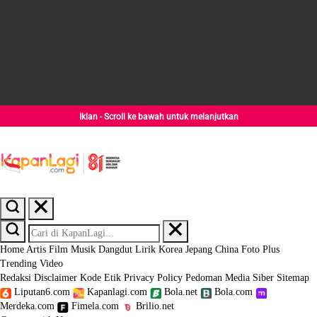
Iklan - Scroll ke bawah untuk melanjutkan
Home
Artis
Film
Musik
Dangdut
Lirik
Korea
Jepang
China
Foto
Plus
Trending
Video
Redaksi
Disclaimer
Kode Etik
Privacy Policy
Pedoman Media Siber
Sitemap
Liputan6.com
Kapanlagi.com
Bola.net
Bola.com
Merdeka.com
Fimela.com
Brilio.net