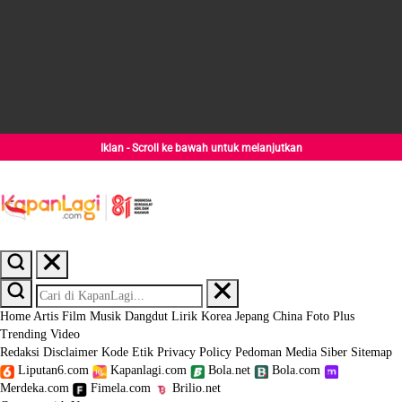
Iklan - Scroll ke bawah untuk melanjutkan
Home
Artis
Film
Musik
Dangdut
Lirik
Korea
Jepang
China
Foto
Plus
Trending
Video
Redaksi
Disclaimer
Kode Etik
Privacy Policy
Pedoman Media Siber
Sitemap
Liputan6.com
Kapanlagi.com
Bola.net
Bola.com
Merdeka.com
Fimela.com
Brilio.net