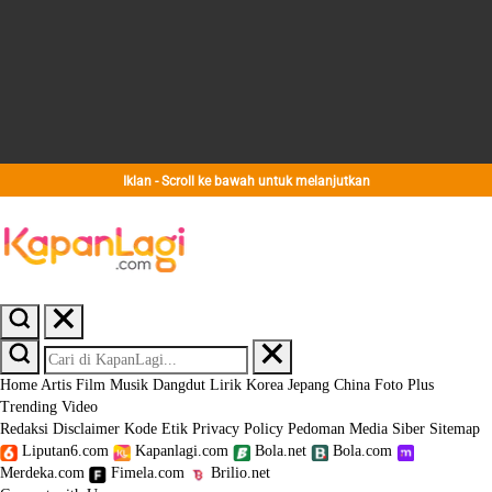
Iklan - Scroll ke bawah untuk melanjutkan
Home
Artis
Film
Musik
Dangdut
Lirik
Korea
Jepang
China
Foto
Plus
Trending
Video
Redaksi
Disclaimer
Kode Etik
Privacy Policy
Pedoman Media Siber
Sitemap
Liputan6.com
Kapanlagi.com
Bola.net
Bola.com
Merdeka.com
Fimela.com
Brilio.net