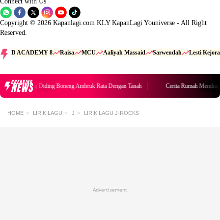
Connect with Us
Copyright © 2026 Kapanlagi.com KLY KapanLagi Youniverse - All Right
Reserved.
D ACADEMY 8
Raisa
MCU
Aaliyah Massaid
Sarwendah
Lesti Kejora
BREAKING
NEWS
Rumah Mendiang Diding Boneng Ambruk Rata Dengan Tanah
Cerita Rumah Mendian
HOME
LIRIK LAGU
J
LIRIK LAGU J-ROCKS
Advertisement