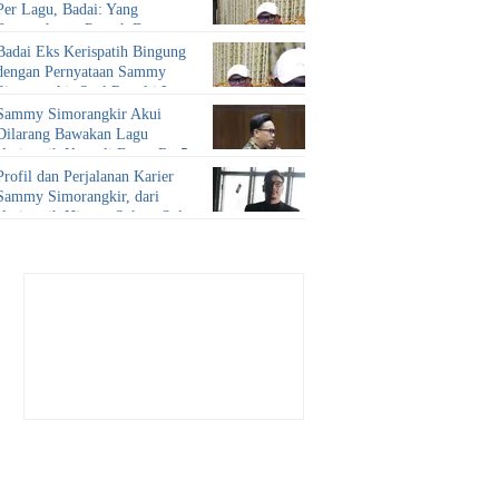
Per Lagu, Badai: Yang
Bersangkutan Pernah Bayar
Enggak?
Badai Eks Kerispatih Bingung
dengan Pernyataan Sammy
Simorangkir Soal Royalti Lagu,
Merasa Dirugikan
Sammy Simorangkir Akui
Dilarang Bawakan Lagu
Kerispatih Kecuali Bayar Rp 5
Juta per Lagu
Profil dan Perjalanan Karier
Sammy Simorangkir, dari
Kerispatih Hingga Sukses Solo