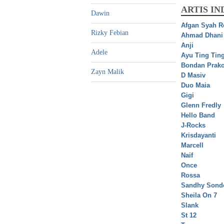
ARTIS IN
Dawin
Afgan Syah R
Rizky Febian
Ahmad Dhani
Anji
Adele
Ayu Ting Tin
Bondan Prak
Zayn Malik
D Masiv
Duo Maia
Gigi
Glenn Fredly
Hello Band
J-Rocks
Krisdayanti
Marcell
Naif
Once
Rossa
Sandhy Sond
Sheila On 7
Slank
St 12