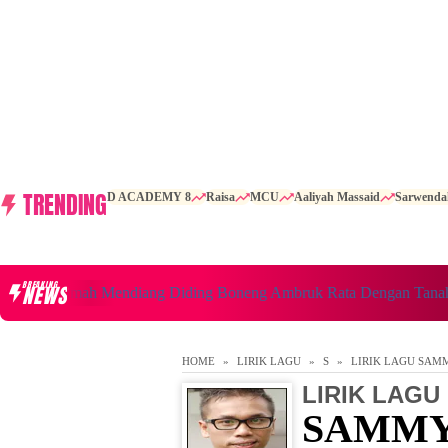
TRENDING
D ACADEMY 8
Raisa
MCU
Aaliyah Massaid
Sarwenda
BREAKING
NEWS
erita Rumah Mendiang Diding Boneng Ambruk Rata Dengan Tanah
HOME
LIRIK LAGU
S
LIRIK LAGU SAM
LIRIK LAGU
SAMMY