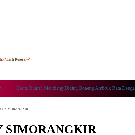
h
Lesti Kejora
Cerita Rumah Mendiang Diding Boneng Ambruk Rata Dengan 
MY SIMORANGKIR
 SIMORANGKIR