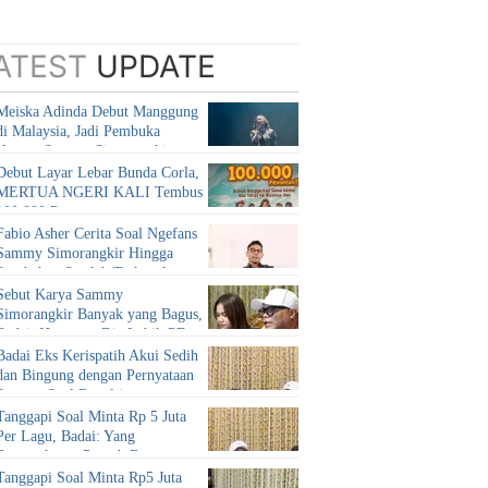
ATEST
UPDATE
Meiska Adinda Debut Manggung
di Malaysia, Jadi Pembuka
Konser Sammy Simorangkir
Debut Layar Lebar Bunda Corla,
MERTUA NGERI KALI Tembus
100.000 Penonton
Fabio Asher Cerita Soal Ngefans
Sammy Simorangkir Hingga
Perubahan Setelah Terkenal
Sebut Karya Sammy
Simorangkir Banyak yang Bagus,
Badai: Harusnya Dia Lebih PD
Badai Eks Kerispatih Akui Sedih
dan Bingung dengan Pernyataan
Sammy Soal Royalti
Tanggapi Soal Minta Rp 5 Juta
Per Lagu, Badai: Yang
Bersangkutan Pernah Bayar
Nggak?
Tanggapi Soal Minta Rp5 Juta