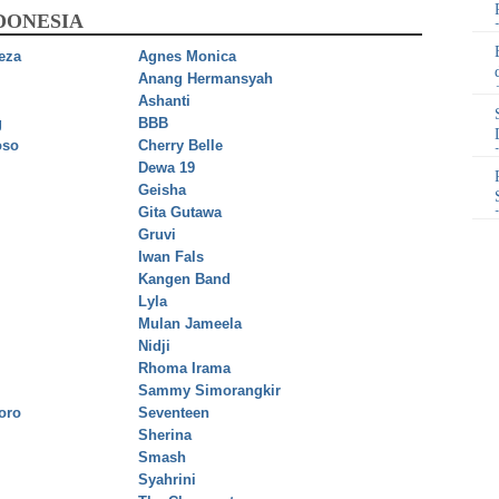
DONESIA
eza
Agnes Monica
Anang Hermansyah
Ashanti
g
BBB
oso
Cherry Belle
Dewa 19
Geisha
Gita Gutawa
Gruvi
Iwan Fals
Kangen Band
Lyla
Mulan Jameela
Nidji
Rhoma Irama
Sammy Simorangkir
oro
Seventeen
Sherina
Smash
Syahrini