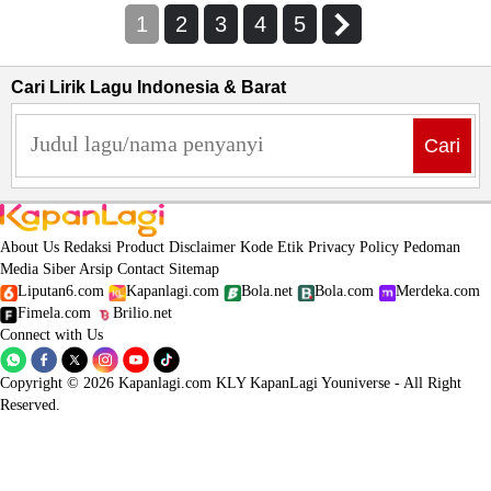
1
2
3
4
5
Cari Lirik Lagu Indonesia & Barat
Cari
About Us
Redaksi
Product
Disclaimer
Kode Etik
Privacy Policy
Pedoman
Media Siber
Arsip
Contact
Sitemap
Liputan6.com
Kapanlagi.com
Bola.net
Bola.com
Merdeka.com
Fimela.com
Brilio.net
Connect with Us
Copyright © 2026 Kapanlagi.com KLY KapanLagi Youniverse - All Right
Reserved.