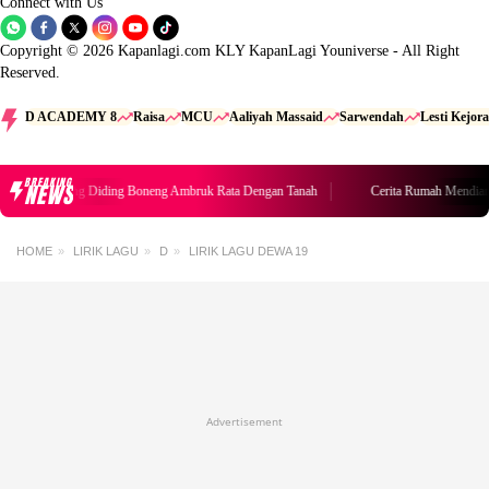
Connect with Us
Copyright © 2026 Kapanlagi.com KLY KapanLagi Youniverse - All Right
Reserved.
D ACADEMY 8
Raisa
MCU
Aaliyah Massaid
Sarwendah
Lesti Kejora
BREAKING
NEWS
Rumah Mendiang Diding Boneng Ambruk Rata Dengan Tanah
Cerita Rumah Mendian
HOME
LIRIK LAGU
D
LIRIK LAGU DEWA 19
Advertisement