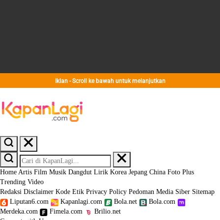
Iklan - Scroll ke bawah untuk melanjutkan
Home
Artis
Film
Musik
Dangdut
Lirik
Korea
Jepang
China
Foto
Plus
Trending
Video
Redaksi
Disclaimer
Kode Etik
Privacy Policy
Pedoman Media Siber
Sitemap
Liputan6.com
Kapanlagi.com
Bola.net
Bola.com
Merdeka.com
Fimela.com
Brilio.net