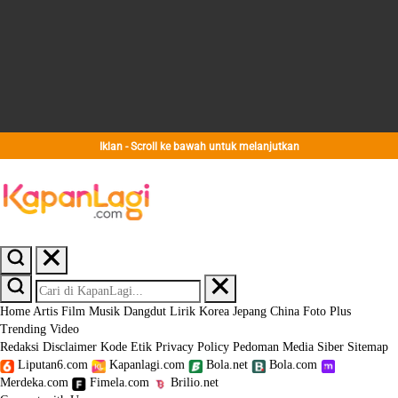
Iklan - Scroll ke bawah untuk melanjutkan
Home
Artis
Film
Musik
Dangdut
Lirik
Korea
Jepang
China
Foto
Plus
Trending
Video
Redaksi
Disclaimer
Kode Etik
Privacy Policy
Pedoman Media Siber
Sitemap
Liputan6.com
Kapanlagi.com
Bola.net
Bola.com
Merdeka.com
Fimela.com
Brilio.net