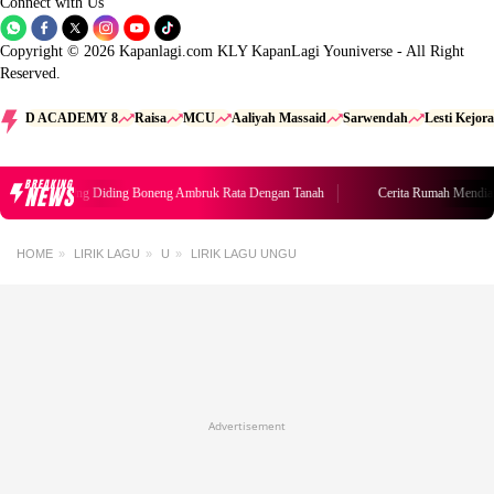
Connect with Us
Copyright © 2026 Kapanlagi.com KLY KapanLagi Youniverse - All Right
Reserved.
D ACADEMY 8
Raisa
MCU
Aaliyah Massaid
Sarwendah
Lesti Kejora
BREAKING
NEWS
Rumah Mendiang Diding Boneng Ambruk Rata Dengan Tanah
Cerita Rumah Mendia
HOME
LIRIK LAGU
U
LIRIK LAGU UNGU
Advertisement