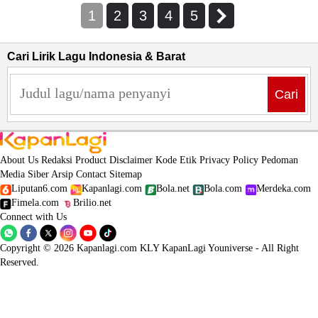
1
2
3
4
5
Cari Lirik Lagu Indonesia & Barat
Cari
About Us
Redaksi
Product
Disclaimer
Kode Etik
Privacy Policy
Pedoman
Media Siber
Arsip
Contact
Sitemap
Liputan6.com
Kapanlagi.com
Bola.net
Bola.com
Merdeka.com
Fimela.com
Brilio.net
Connect with Us
Copyright © 2026 Kapanlagi.com KLY KapanLagi Youniverse - All Right
Reserved.