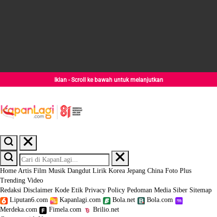
Iklan - Scroll ke bawah untuk melanjutkan
Home
Artis
Film
Musik
Dangdut
Lirik
Korea
Jepang
China
Foto
Plus
Trending
Video
Redaksi
Disclaimer
Kode Etik
Privacy Policy
Pedoman Media Siber
Sitemap
Liputan6.com
Kapanlagi.com
Bola.net
Bola.com
Merdeka.com
Fimela.com
Brilio.net