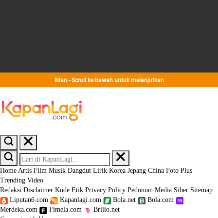
Iklan - Scroll ke bawah untuk melanjutkan
Home
Artis
Film
Musik
Dangdut
Lirik
Korea
Jepang
China
Foto
Plus
Trending
Video
Redaksi
Disclaimer
Kode Etik
Privacy Policy
Pedoman Media Siber
Sitemap
Liputan6.com
Kapanlagi.com
Bola.net
Bola.com
Merdeka.com
Fimela.com
Brilio.net