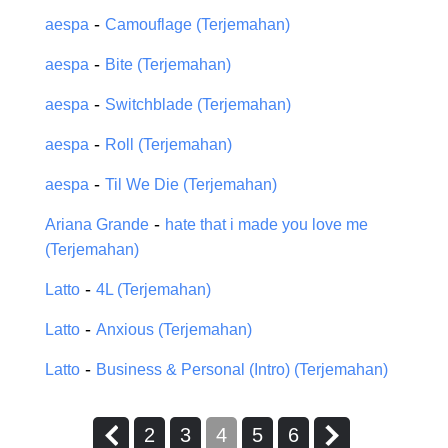
-
aespa
Camouflage (Terjemahan)
-
aespa
Bite (Terjemahan)
-
aespa
Switchblade (Terjemahan)
-
aespa
Roll (Terjemahan)
-
aespa
Til We Die (Terjemahan)
-
Ariana Grande
hate that i made you love me
(Terjemahan)
-
Latto
4L (Terjemahan)
-
Latto
Anxious (Terjemahan)
-
Latto
Business & Personal (Intro) (Terjemahan)
2
3
4
5
6