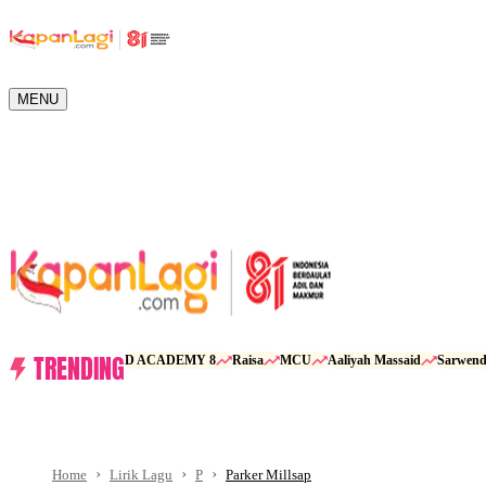
MENU
TRENDING
D ACADEMY 8
Raisa
MCU
Aaliyah Massaid
Sarwen
Home
Lirik Lagu
P
Parker Millsap