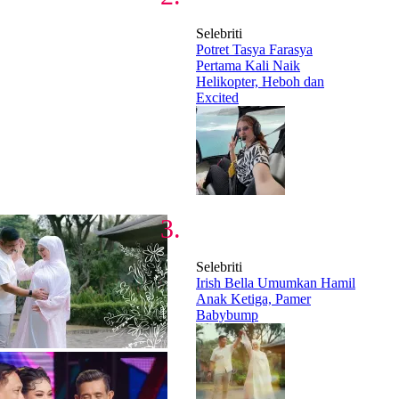
Selebriti
Potret Tasya Farasya
Pertama Kali Naik
Helikopter, Heboh dan
Excited
Selebriti
Irish Bella Umumkan Hamil
Anak Ketiga, Pamer
Babybump