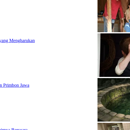
 yang Mengharukan
dan Primbon Jawa
irnya Bersuara