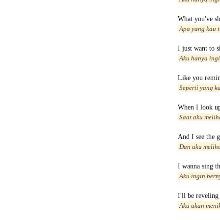
What you've s
Apa yang kau 
I just want to 
Aku hanya ingi
Like you remi
Seperti yang k
When I look u
Saat aku melih
And I see the 
Dan aku melih
I wanna sing t
Aku ingin ber
I'll be reveling
Aku akan meni