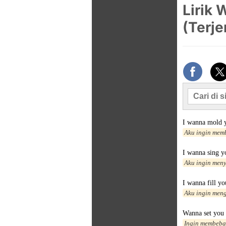
Lirik
(Terje
I wanna mold 
Aku ingin mem
I wanna sing y
Aku ingin men
I wanna fill yo
Aku ingin men
Wanna set you 
Ingin membeba