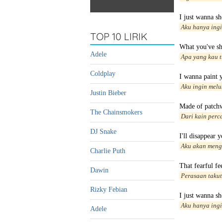
I just wanna s
Aku hanya ing
TOP 10 LIRIK
What you've s
Adele
Apa yang kau 
Coldplay
I wanna paint 
Aku ingin mel
Justin Bieber
Made of patch
The Chainsmokers
Dari kain per
DJ Snake
I'll disappear y
Aku akan meng
Charlie Puth
That fearful fe
Dawin
Perasaan takut
Rizky Febian
I just wanna s
Aku hanya ing
Adele