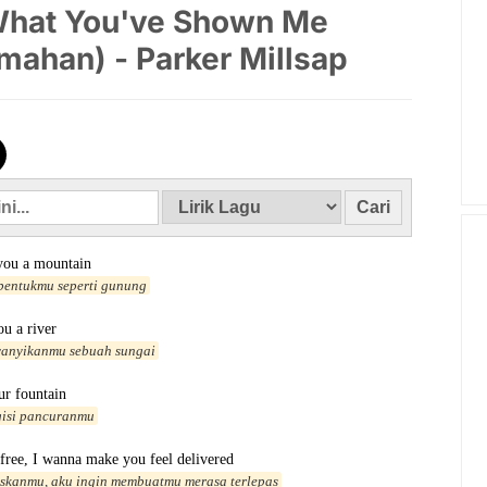
 What You've Shown Me
mahan) - Parker Millsap
you a mountain
bentukmu seperti gunung
ou a river
yanyikanmu sebuah sungai
ur fountain
gisi pancuranmu
free, I wanna make you feel delivered
skanmu, aku ingin membuatmu merasa terlepas