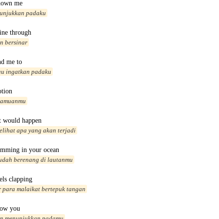
hown me
tunjukkan padaku
hine through
n bersinar
nd me to
au ingatkan padaku
otion
ramuanmu
at would happen
lihat apa yang akan terjadi
imming in your ocean
sudah berenang di lautanmu
els clapping
 para malaikat bertepuk tangan
how you
in menunjukkan padamu