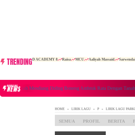
TRENDING
D ACADEMY 8
Raisa
MCU
Aaliyah Massaid
Sarwenda
BREAKING
NEWS
ita Rumah Mendiang Diding Boneng Ambruk Rata Dengan Tanah
HOME
LIRIK LAGU
P
LIRIK LAGU PARK
SEMUA
PROFIL
BERITA