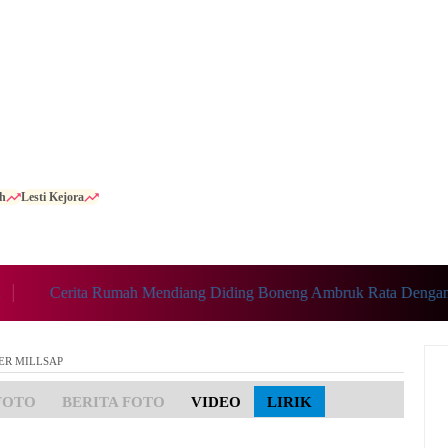
h
Lesti Kejora
Cerita Rumah Mendiang Diding Boneng Ambruk Rata Dengan Ta
ER MILLSAP
FOTO
BERITA FOTO
VIDEO
LIRIK