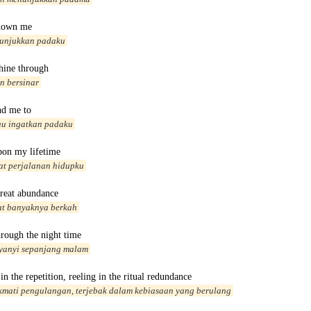
hown me
tunjukkan padaku
shine through
n bersinar
nd me to
au ingatkan padaku
pon my lifetime
at perjalanan hidupku
great abundance
at banyaknya berkah
hrough the night time
nyanyi sepanjang malam
 in the repetition, reeling in the ritual redundance
kmati pengulangan, terjebak dalam kebiasaan yang berulang