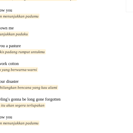
how you
in menunjukkan padamu
hown me
tunjukkan padaku
you a pasture
ukis padang rumput untukmu
work cotton
ca yang berwarna-warni
our disaster
hilangkan bencana yang kau alami
eling's gonna be long gone forgotten
 itu akan segera terlupakan
how you
in menunjukkan padamu