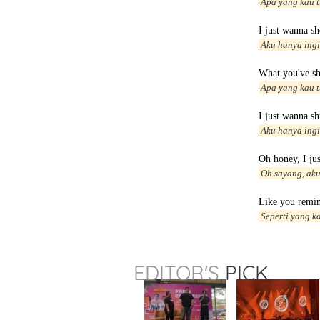
Apa yang kau 
I just wanna s
Aku hanya ing
What you've s
Apa yang kau 
I just wanna s
Aku hanya ingi
Oh honey, I ju
Oh sayang, aku
Like you remi
Seperti yang k
EDITOR'S
PICK