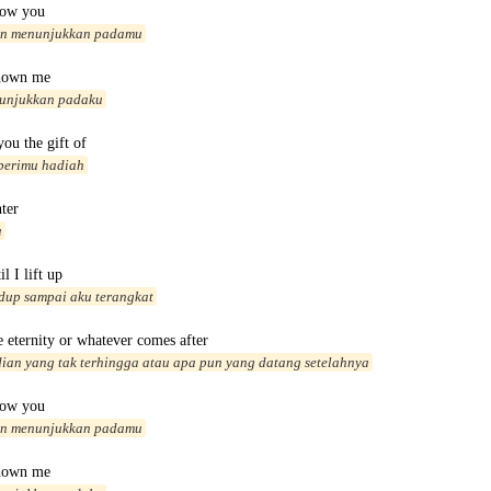
how you
in menunjukkan padamu
hown me
tunjukkan padaku
you the gift of
berimu hadiah
ter
a
l I lift up
dup sampai aku terangkat
te eternity or whatever comes after
an yang tak terhingga atau apa pun yang datang setelahnya
how you
in menunjukkan padamu
hown me