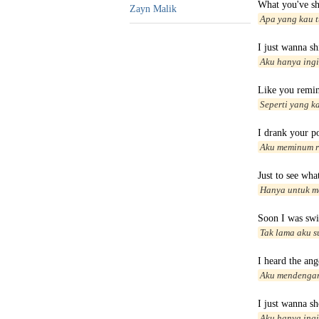
What you've s
Zayn Malik
Apa yang kau 
I just wanna s
Aku hanya ingi
Like you remi
Seperti yang k
I drank your p
Aku meminum 
Just to see wh
Hanya untuk me
Soon I was sw
Tak lama aku 
I heard the ang
Aku mendengar
I just wanna s
Aku hanya ing