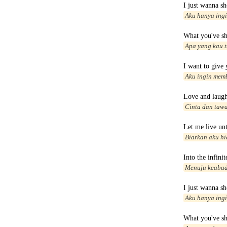
I just wanna s
Aku hanya ing
What you've s
Apa yang kau 
I want to give 
Aku ingin mem
Love and laugh
Cinta dan taw
Let me live unti
Biarkan aku hi
Into the infini
Menuju keabadi
I just wanna s
Aku hanya ing
What you've s