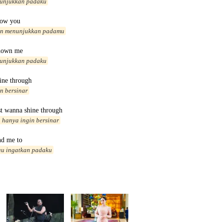
tunjukkan padaku
how you
in menunjukkan padamu
hown me
tunjukkan padaku
hine through
n bersinar
st wanna shine through
 hanya ingin bersinar
nd me to
au ingatkan padaku