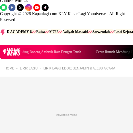
Connect with Us
Copyright © 2026 Kapanlagi.com KLY KapanLagi Youniverse - All Right
Reserved.
D ACADEMY 8
Raisa
MCU
Aaliyah Massaid
Sarwendah
Lesti Kejora
BREAKING
NEWS
h Mendiang Diding Boneng Ambruk Rata Dengan Tanah
Cerita Rumah Mendiang Di
HOME
LIRIK LAGU
LIRIK LAGU EDDIE BENJAMIN & ALESSIA CARA
Advertisement