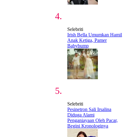
Selebriti
Irish Bella Umumkan Hamil
Anak Ketiga, Pamer
Babybump
Selebriti
Pesinetron Sali Irsalina
Diduga Alami
Penganiayaan Oleh Pacar,
Begini Kronologinya