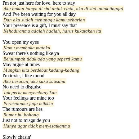
I'm not just here for love, here to stay
Aku bukan hanya di sini untuk cinta, aku di sini untuk tinggal
And I've been waiting for you all day
Dan aku sudah menunggu kamu seharian
Your presence is a gift, I must say that
Kehadiranmu adalah hadiah, harus kukatakan itu
You open my eyes
Kamu membuka mataku
Swear there's nothing like ya
Bersumpah tidak ada yang seperti kamu
May argue at times
Mungkin kita berdebat kadang-kadang
I'm toxic, I like mood
Aku beracun, aku suka suasana
No need to disguise
Tak perlu menyembunyikan
Your feelings are mine too
Perasaanmu juga milikku
The rumours are lies
Rumor itu bohong
Just not to misguide you
Hanya agar tidak menyesatkanmu
Slowly chasin'