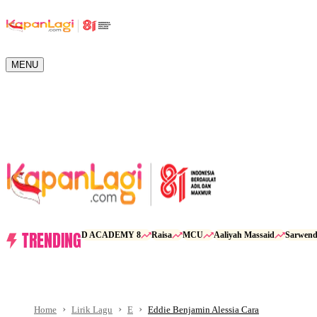
MENU
TRENDING
D ACADEMY 8
Raisa
MCU
Aaliyah Massaid
Sarwen
Home
Lirik Lagu
E
Eddie Benjamin Alessia Cara