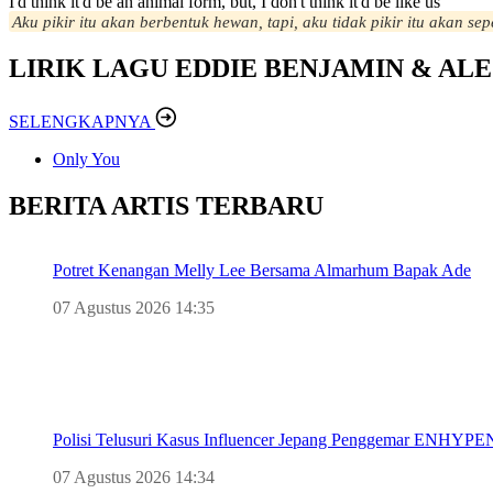
I'd think it'd be an animal form, but, I don't think it'd be like us
Aku pikir itu akan berbentuk hewan, tapi, aku tidak pikir itu akan sepe
LIRIK LAGU EDDIE BENJAMIN & ALE
SELENGKAPNYA
Only You
BERITA ARTIS TERBARU
Potret Kenangan Melly Lee Bersama Almarhum Bapak Ade
07 Agustus 2026 14:35
Polisi Telusuri Kasus Influencer Jepang Penggemar ENHYPEN
07 Agustus 2026 14:34