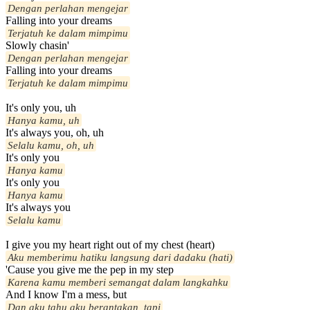
Dengan perlahan mengejar
Falling into your dreams
Terjatuh ke dalam mimpimu
Slowly chasin'
Dengan perlahan mengejar
Falling into your dreams
Terjatuh ke dalam mimpimu
It's only you, uh
Hanya kamu, uh
It's always you, oh, uh
Selalu kamu, oh, uh
It's only you
Hanya kamu
It's only you
Hanya kamu
It's always you
Selalu kamu
I give you my heart right out of my chest (heart)
Aku memberimu hatiku langsung dari dadaku (hati)
'Cause you give me the pep in my step
Karena kamu memberi semangat dalam langkahku
And I know I'm a mess, but
Dan aku tahu aku berantakan, tapi