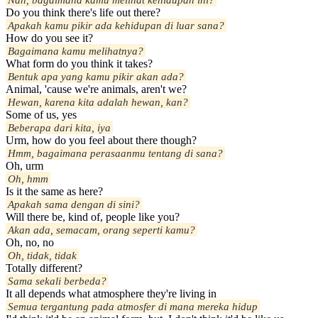
Do you think there's life out there?
Apakah kamu pikir ada kehidupan di luar sana?
How do you see it?
Bagaimana kamu melihatnya?
What form do you think it takes?
Bentuk apa yang kamu pikir akan ada?
Animal, 'cause we're animals, aren't we?
Hewan, karena kita adalah hewan, kan?
Some of us, yes
Beberapa dari kita, iya
Urm, how do you feel about there though?
Hmm, bagaimana perasaanmu tentang di sana?
Oh, urm
Oh, hmm
Is it the same as here?
Apakah sama dengan di sini?
Will there be, kind of, people like you?
Akan ada, semacam, orang seperti kamu?
Oh, no, no
Oh, tidak, tidak
Totally different?
Sama sekali berbeda?
It all depends what atmosphere they're living in
Semua tergantung pada atmosfer di mana mereka hidup