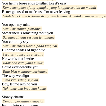
You tie my loose ends together like it's easy
Kamu mengikat ujung-ujungku yang longgar seolah itu mudah
Better get used to me 'cause I'm never leaving
Lebih baik kamu terbiasa denganku karena aku tidak akan pernah pe
You open my mind
Kamu membuka pikiranku
Swear there's something 'bout you
Bersumpah ada sesuatu tentangmu
You color my sky
Kamu memberi warna pada langitku
Hundred shades of light blue
Seratus nuansa biru terang
No words that I write
Tidak ada kata yang kutulis
Could ever describe you
Yang bisa menggambarkanmu
The way we align
Cara kita saling sejalan
Boy, let me remind you
Nak, biar aku ingatkan kamu
Slowly chasin'
Dengan perlahan mengejar
Falling into your dreams