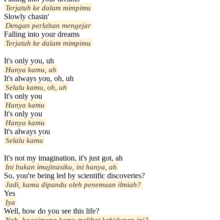
Terjatuh ke dalam mimpimu
Slowly chasin'
Dengan perlahan mengejar
Falling into your dreams
Terjatuh ke dalam mimpimu
It's only you, uh
Hanya kamu, uh
It's always you, oh, uh
Selalu kamu, oh, uh
It's only you
Hanya kamu
It's only you
Hanya kamu
It's always you
Selalu kamu
It's not my imagination, it's just got, ah
Ini bukan imajinasiku, ini hanya, ah
So, you're being led by scientific discoveries?
Jadi, kamu dipandu oleh penemuan ilmiah?
Yes
Iya
Well, how do you see this life?
Nah, bagaimana kamu melihat kehidupan ini?