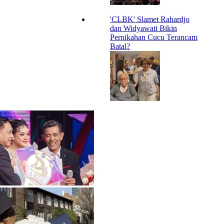
'CLBK' Slamet Rahardjo
dan Widyawati Bikin
Pernikahan Cucu Terancam
Batal?