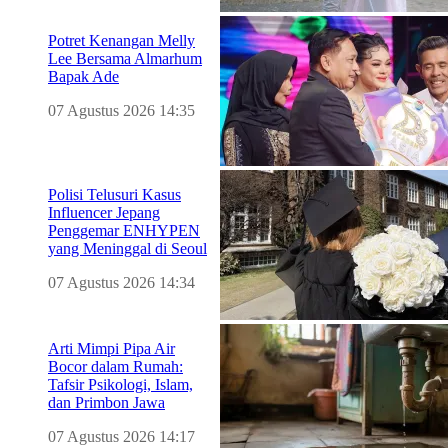
Potret Kenangan Melly
Lee Bersama Almarhum
Bapak Ade
07 Agustus 2026 14:35
Polisi Telusuri Kasus
Influencer Jepang
Penggemar ENHYPEN
yang Meninggal di Seoul
07 Agustus 2026 14:34
Arti Mimpi Pipa Air
Bocor dalam Rumah:
Tafsir Psikologi, Islam,
dan Primbon Jawa
07 Agustus 2026 14:17