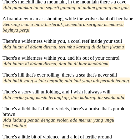
There's molehill like a mountain, in the mountain there's a cave
Ada gundukan tanah seperti gunung, di dalam gunung ada gua
A brand-new mama's shouting, while the wolves haul off her babe
Seorang mama baru berteriak, sementara serigala membawa
bayinya pergi
There's a wilderness within you, a coral reef inside your soul
Ada hutan di dalam dirimu, terumbu karang di dalam jiwamu
There's a wilderness within you, and it's out of your control
Ada hutan di dalam dirimu, dan itu di luar kendalimu
There's hill that's ever rolling, there's a sea that's never still
Ada bukit yang selalu bergulir, ada laut yang tak pernah tenang
There's a story still unfolding, and I wish it always will
Ada cerita yang masih terungkap, dan kuharap itu selalu ada
There's a field that's full of violets, there's a bruise that's purple
brown
Ada ladang penuh dengan violet, ada memar yang ungu
kecokelatan
There's a little bit of violence, and a lot of fertile ground