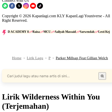
Connect with Us
Copyright © 2026 Kapanlagi.com KLY KapanLagi Youniverse - All
Right Reserved.
D ACADEMY 8
Raisa
MCU
Aaliyah Massaid
Sarwendah
Lesti Kejo
Home
Lirik Lagu
P
Parker Millsap Feat Gillian Welch
Lirik Wilderness Within You
(Terjemahan)