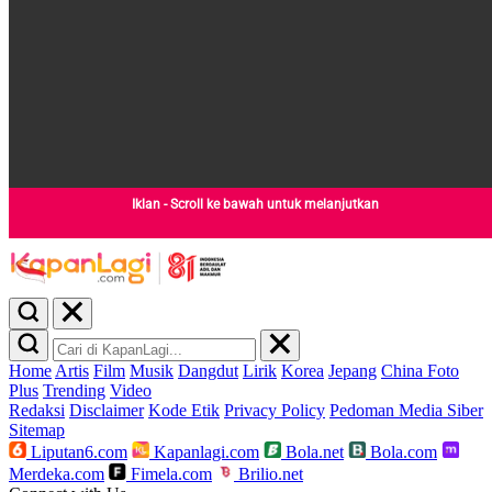
Iklan - Scroll ke bawah untuk melanjutkan
Home
Artis
Film
Musik
Dangdut
Lirik
Korea
Jepang
China
Foto
Plus
Trending
Video
Redaksi
Disclaimer
Kode Etik
Privacy Policy
Pedoman Media Siber
Sitemap
Liputan6.com
Kapanlagi.com
Bola.net
Bola.com
Merdeka.com
Fimela.com
Brilio.net