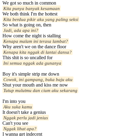
We got so much in common
Kita punya banyak kesamaan
We both think I'm the hottest
Kita berdua pikir aku yang paling seksi
So what is going on, then
Jadi, ada apa ini?
How come the night is stalling
Kenapa malam ini terasa lambat?
Why aren't we on the dance floor
Kenapa kita nggak di lantai dansa?
This shit is so uncalled for
Ini semua nggak ada gunanya
Boy it's simple strip me down
Cowok, ini gampang, buka baju aku
Shut your mouth and kiss me now
Tutup mulutmu dan cium aku sekarang
I'm into you
Aku suka kamu
It doesn't take a genius
Nggak perlu jadi jenius
Can't you see
Nggak lihat apa?
I wanna get indecent