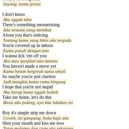
Sayang, kamu jenius
I don't know
Aku nggak tahu
There's something mesmerizing
Ada sesuatu yang memikat
About you that's enticing
Tentang kamu yang bikin aku tergoda
You're covered up in tattoos
Kamu penuh dengan tato
I wanna lick 'em off you
Aku mau menjilati tato-tatomu
You haven't made a move yet
Kamu belum bergerak sama sekali
So maybe you're just clueless
Jadi mungkin kamu cuma bingung
I hope that you're not stupid
Aku harap kamu nggak bodoh
Take me home, let's do this
Bawa aku pulang, ayo kita lakukan ini
Boy it's simple strip me down
Cowok, ini gampang, buka baju aku
Shut your mouth and kiss me now
Tutup mulutmu dan cium aku sekarang