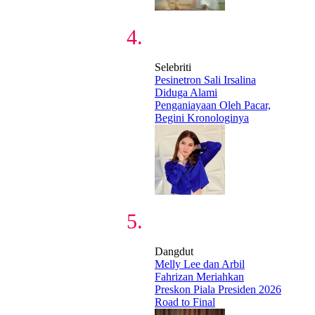
Selebriti
Pesinetron Sali Irsalina
Diduga Alami
Penganiayaan Oleh Pacar,
Begini Kronologinya
Dangdut
Melly Lee dan Arbil
Fahrizan Meriahkan
Preskon Piala Presiden 2026
Road to Final