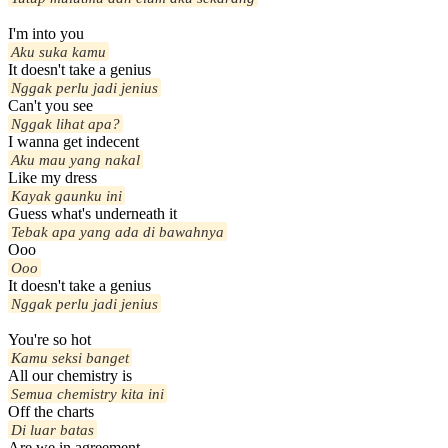
I'm into you
Aku suka kamu
It doesn't take a genius
Nggak perlu jadi jenius
Can't you see
Nggak lihat apa?
I wanna get indecent
Aku mau yang nakal
Like my dress
Kayak gaunku ini
Guess what's underneath it
Tebak apa yang ada di bawahnya
Ooo
Ooo
It doesn't take a genius
Nggak perlu jadi jenius
You're so hot
Kamu seksi banget
All our chemistry is
Semua chemistry kita ini
Off the charts
Di luar batas
Are we in agreement