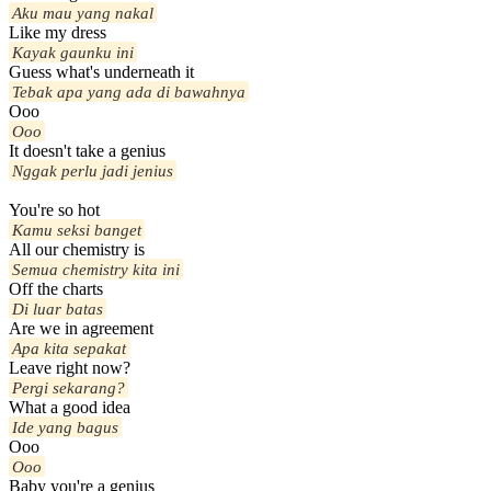
Aku mau yang nakal
Like my dress
Kayak gaunku ini
Guess what's underneath it
Tebak apa yang ada di bawahnya
Ooo
Ooo
It doesn't take a genius
Nggak perlu jadi jenius
You're so hot
Kamu seksi banget
All our chemistry is
Semua chemistry kita ini
Off the charts
Di luar batas
Are we in agreement
Apa kita sepakat
Leave right now?
Pergi sekarang?
What a good idea
Ide yang bagus
Ooo
Ooo
Baby you're a genius