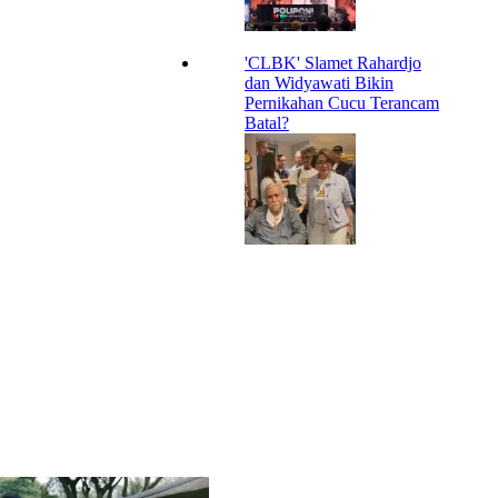
'CLBK' Slamet Rahardjo
dan Widyawati Bikin
Pernikahan Cucu Terancam
Batal?