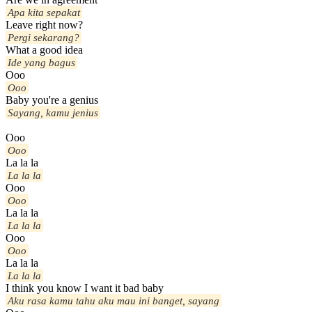
Apa kita sepakat
Leave right now?
Pergi sekarang?
What a good idea
Ide yang bagus
Ooo
Ooo
Baby you're a genius
Sayang, kamu jenius
Ooo
Ooo
La la la
La la la
Ooo
Ooo
La la la
La la la
Ooo
Ooo
La la la
La la la
I think you know I want it bad baby
Aku rasa kamu tahu aku mau ini banget, sayang