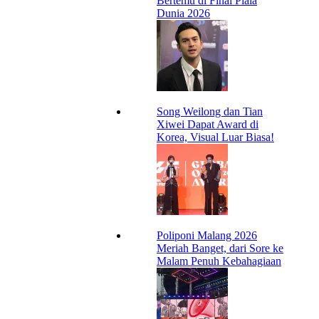
Bertemu di Final Piala
Dunia 2026
Song Weilong dan Tian
Xiwei Dapat Award di
Korea, Visual Luar Biasa!
Poliponi Malang 2026
Meriah Banget, dari Sore ke
Malam Penuh Kebahagiaan