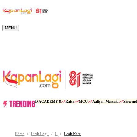
MENU
TRENDING
D ACADEMY 8
Raisa
MCU
Aaliyah Massaid
Sarwen
Home
Lirik Lagu
L
Leah Kate