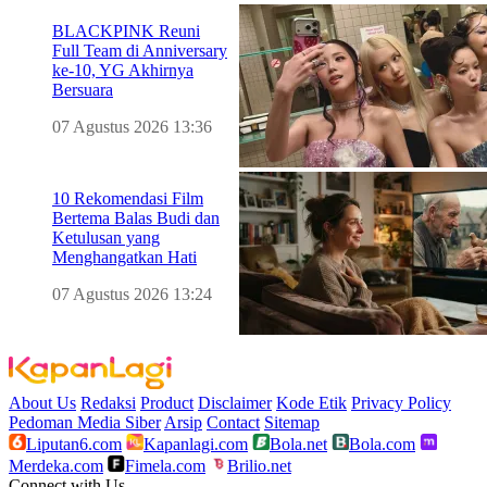
BLACKPINK Reuni
Full Team di Anniversary
ke-10, YG Akhirnya
Bersuara
07 Agustus 2026 13:36
10 Rekomendasi Film
Bertema Balas Budi dan
Ketulusan yang
Menghangatkan Hati
07 Agustus 2026 13:24
About Us
Redaksi
Product
Disclaimer
Kode Etik
Privacy Policy
Pedoman Media Siber
Arsip
Contact
Sitemap
Liputan6.com
Kapanlagi.com
Bola.net
Bola.com
Merdeka.com
Fimela.com
Brilio.net
Connect with Us