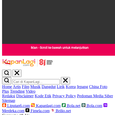
Iklan - Scroll ke bawah untuk melanjutkan
Home
Artis
Film
Musik
Dangdut
Lirik
Korea
Jepang
China
Foto
Plus
Trending
Video
Redaksi
Disclaimer
Kode Etik
Privacy Policy
Pedoman Media Siber
Sitemap
Liputan6.com
Kapanlagi.com
Bola.net
Bola.com
Merdeka.com
Fimela.com
Brilio.net