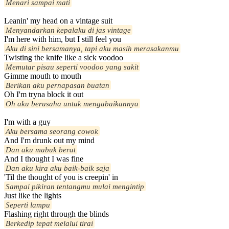
Menari sampai mati
Leanin' my head on a vintage suit
Menyandarkan kepalaku di jas vintage
I'm here with him, but I still feel you
Aku di sini bersamanya, tapi aku masih merasakanmu
Twisting the knife like a sick voodoo
Memutar pisau seperti voodoo yang sakit
Gimme mouth to mouth
Berikan aku pernapasan buatan
Oh I'm tryna block it out
Oh aku berusaha untuk mengabaikannya
I'm with a guy
Aku bersama seorang cowok
And I'm drunk out my mind
Dan aku mabuk berat
And I thought I was fine
Dan aku kira aku baik-baik saja
'Til the thought of you is creepin' in
Sampai pikiran tentangmu mulai mengintip
Just like the lights
Seperti lampu
Flashing right through the blinds
Berkedip tepat melalui tirai