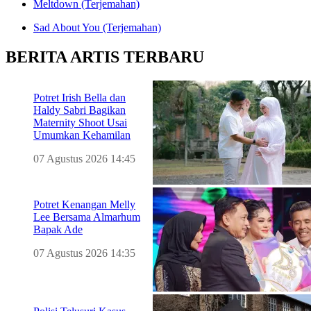
Meltdown (Terjemahan)
Sad About You (Terjemahan)
BERITA ARTIS TERBARU
Potret Irish Bella dan
Haldy Sabri Bagikan
Maternity Shoot Usai
Umumkan Kehamilan
07 Agustus 2026 14:45
Potret Kenangan Melly
Lee Bersama Almarhum
Bapak Ade
07 Agustus 2026 14:35