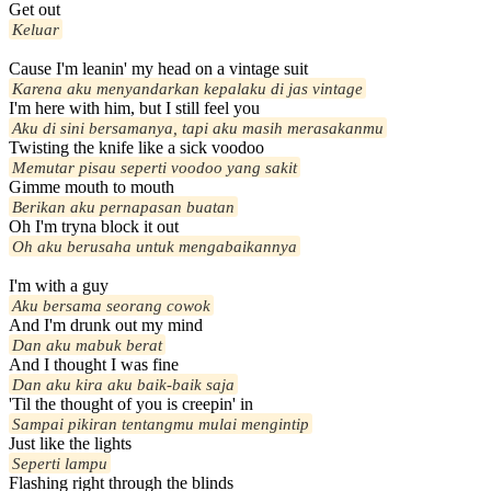
Get out
Keluar
Cause I'm leanin' my head on a vintage suit
Karena aku menyandarkan kepalaku di jas vintage
I'm here with him, but I still feel you
Aku di sini bersamanya, tapi aku masih merasakanmu
Twisting the knife like a sick voodoo
Memutar pisau seperti voodoo yang sakit
Gimme mouth to mouth
Berikan aku pernapasan buatan
Oh I'm tryna block it out
Oh aku berusaha untuk mengabaikannya
I'm with a guy
Aku bersama seorang cowok
And I'm drunk out my mind
Dan aku mabuk berat
And I thought I was fine
Dan aku kira aku baik-baik saja
'Til the thought of you is creepin' in
Sampai pikiran tentangmu mulai mengintip
Just like the lights
Seperti lampu
Flashing right through the blinds