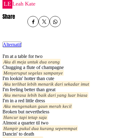
Leah Kate
Share
Alternatif
I'm at a table for two
Aku di meja untuk dua orang
Chugging a flute of champagne
Menyeruput segelas sampanye
I'm lookin' hotter than cute
Aku terlihat lebih menarik dari sekadar imut
I'm feeling better than great
Aku merasa lebih baik dari yang luar biasa
I'm in a red little dress
Aku mengenakan gaun merah kecil
Broken but nevertheless
Hancur tapi tetap saja
Almost a quarter til two
Hampir pukul dua kurang seperempat
Dancin' to death